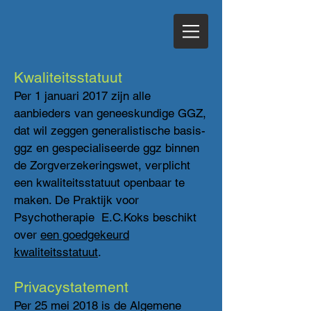
Kwaliteitsstatuut
Per 1 januari 2017 zijn alle
aanbieders van geneeskundige GGZ,
dat wil zeggen generalistische basis-
ggz en gespecialiseerde ggz binnen
de Zorgverzekeringswet, verplicht
een kwaliteitsstatuut openbaar te
maken. De Praktijk voor
Psychotherapie E.C.Koks beschikt
over
een goedgekeurd
kwaliteitsstatuut
.
Privacystatement
Per 25 mei 2018 is de Algemene